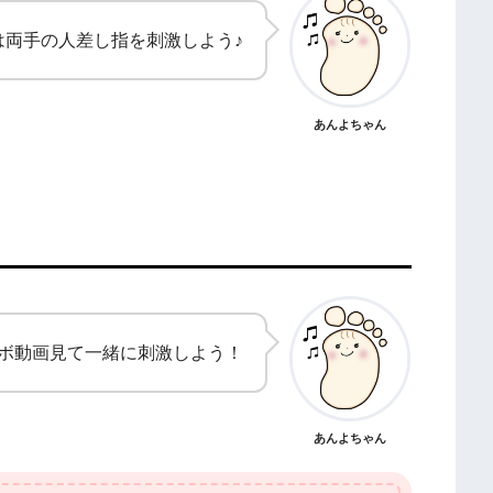
は両手の人差し指を刺激しよう♪
あんよちゃん
ボ動画見て一緒に刺激しよう！
あんよちゃん