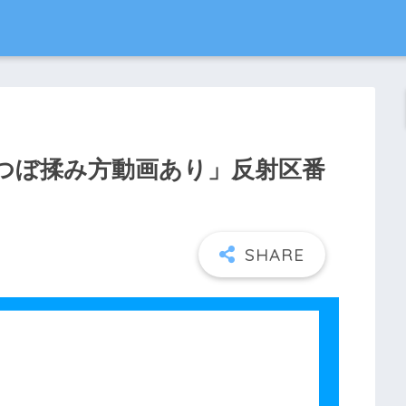
つぼ揉み方動画あり」反射区番