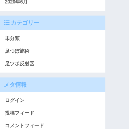
2020年6月
カテゴリー
未分類
足つぼ施術
足ツボ反射区
メタ情報
ログイン
投稿フィード
コメントフィード