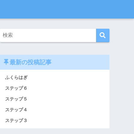
最新の投稿記事
ふくらはぎ
ステップ６
ステップ５
ステップ４
ステップ３