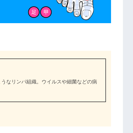
ようなリンパ組織。ウイルスや細菌などの病