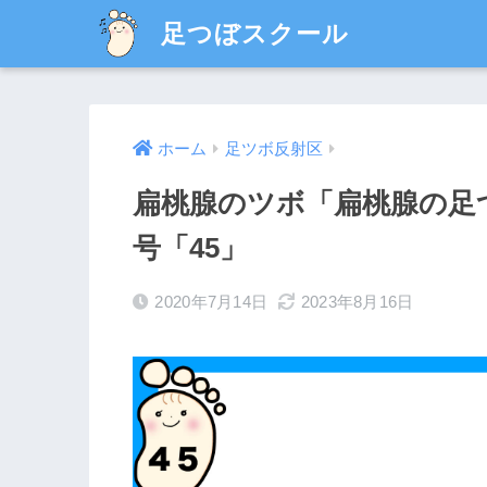
足つぼスクール
ホーム
足ツボ反射区
扁桃腺のツボ「扁桃腺の足
号「45」
2020年7月14日
2023年8月16日