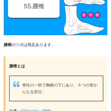
腰椎
のツボは両足あります。
腰椎とは
脊柱の一部で胸椎の下にあり、５つの骨か
らなる部分。
出典：
Wikipedia（腰椎）