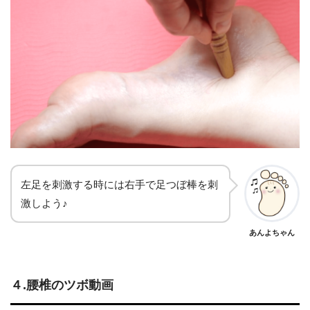
左足を刺激する時には右手で足つぼ棒を刺
激しよう♪
あんよちゃん
４.腰
椎
のツボ動画