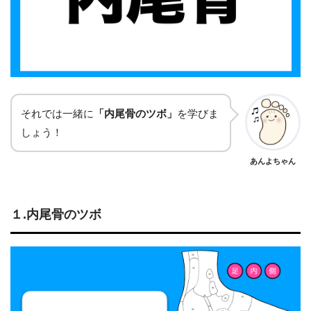
それでは一緒に
「内尾骨のツボ」
を学びま
しょう！
あんよちゃん
１.
内尾骨
のツボ