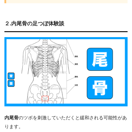
２.
内尾骨の足つぼ体験談
内尾骨
のツボを刺激していただくと緩和される可能性があ
ります。