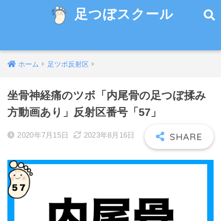
足つぼスクール
ホーム
足ツボ反射区
坐骨神経痛のツボ「内尾骨の足つぼ揉み
方動画あり」反射区番号「57」
2020年7月15日
2023年8月16日