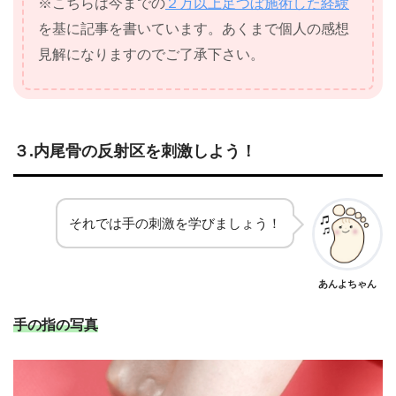
※こちらは今までの
２万以上足つぼ施術した経験
を基に記事を書いています。あくまで個人の感想
見解になりますのでご了承下さい。
３.
内尾骨
の反射区を刺激しよう！
それでは手の刺激を学びましょう！
あんよちゃん
手の指の写真