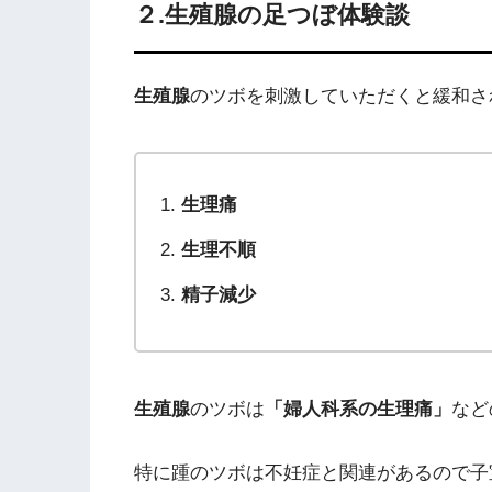
２.生殖腺の足つぼ体験談
生殖腺
のツボを刺激していただくと緩和さ
生理痛
生理不順
精子減少
生殖腺
のツボは
「婦人科系の生理痛」
など
特に踵のツボは不妊症と関連があるので子