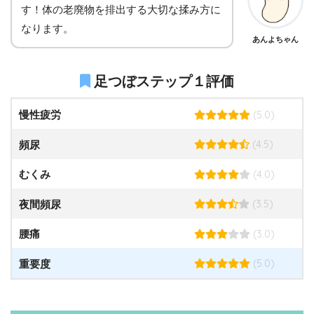
す！体の老廃物を排出する大切な揉み方に
なります。
あんよちゃん
足つぼステップ１評価
(5.0)
慢性疲労
(4.5)
頻尿
(4.0)
むくみ
(3.5)
夜間頻尿
(3.0)
腰痛
(5.0)
重要度